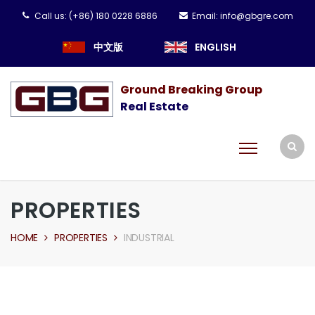
Call us:
(+86) 180 0228 6886
Email:
info@gbgre.com
中文版
ENGLISH
Ground Breaking Group
Real Estate
PROPERTIES
HOME
PROPERTIES
INDUSTRIAL